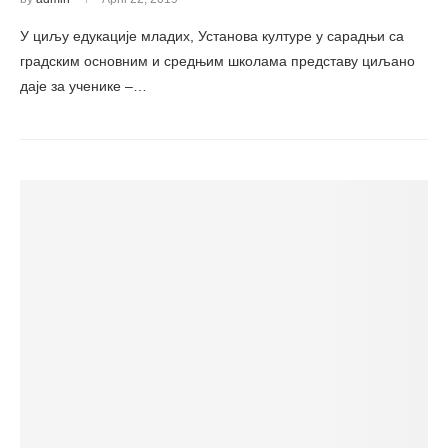
У циљу едукације младих, Установа културе у сарадњи са
градским основним и средњим школама представу циљано
даје за ученике –…