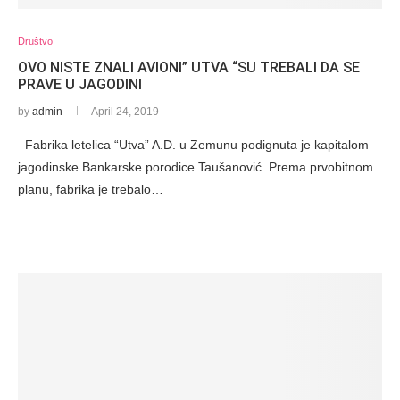
Društvo
OVO NISTE ZNALI AVIONI” UTVA “SU TREBALI DA SE
PRAVE U JAGODINI
by
admin
April 24, 2019
Fabrika letelica “Utva” A.D. u Zemunu podignuta je kapitalom
jagodinske Bankarske porodice Taušanović. Prema prvobitnom
planu, fabrika je trebalo…