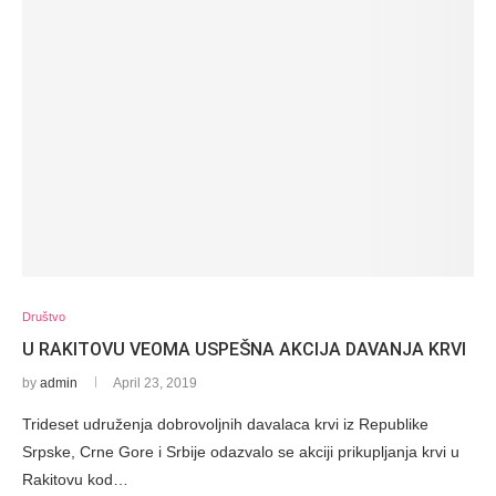
Društvo
U RAKITOVU VEOMA USPEŠNA AKCIJA DAVANJA KRVI
by
admin
April 23, 2019
Trideset udruženja dobrovoljnih davalaca krvi iz Republike
Srpske, Crne Gore i Srbije odazvalo se akciji prikupljanja krvi u
Rakitovu kod…