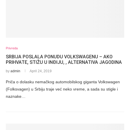
Privreda
SRBIJA POSLALA PONUDU VOLKSWAGENU – AKO
PRIHVATE, STIŽU U INĐIJU, , ALTERNATIVA JAGODINA
by
admin
April 24, 2019
Priča o dolasku nemačkog automobilskog giganta Volkswagen
(Folksvagen) u Srbiju traje već neko vreme, a sada su stigle i
naznake…