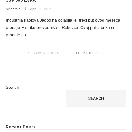
339 500 EVRA
by
admin
April 15, 2019
Industrija kablova Jagodina oglasila je, treći put ovog meseca,
prodaju Fabrike provodnika u Rekovcu. Ovaj put fabrika se
prodaje po…
NEWER POSTS
OLDER POSTS
Search
SEARCH
Recent Posts