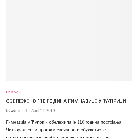
Društvo
ОБЕЛЕЖЕНО 110 ГОДИНА ГИМНАЗИЈЕ У ЋУПРИЈИ
by
admin
April 17, 2019
Гимназија у Ћуприји обележила је 110 година постојања.
Четвородневни програм свечаности обухватио је
ретроспективну изложбу о историјату школе која је…