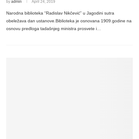
by
admin
April 24, 2019
Narodna biblioteka “Radislav Nikčević” u Jagodini sutra
obeležava dan ustanove.Biblioteka je osnovana 1909.godine na
osnovu predloga tadašnjeg ministra prosvete i…