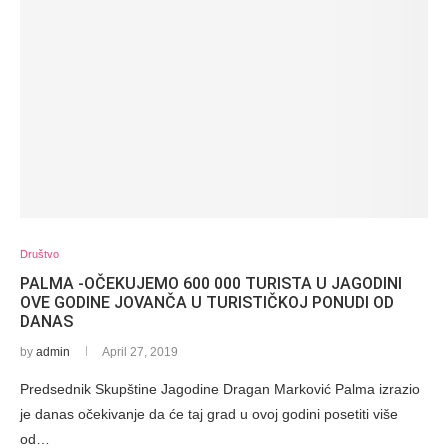
Društvo
PALMA -OČEKUJEMO 600 000 TURISTA U JAGODINI
OVE GODINE JOVANČA U TURISTIČKOJ PONUDI OD
DANAS
by
admin
April 27, 2019
Predsednik Skupštine Jagodine Dragan Marković Palma izrazio
je danas očekivanje da će taj grad u ovoj godini posetiti više
od…