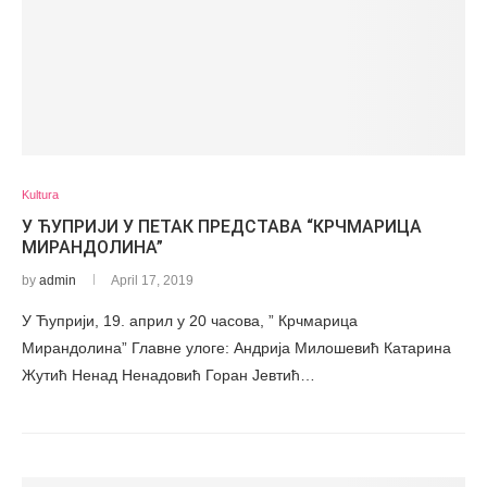
Kultura
У ЋУПРИЈИ У ПЕТАК ПРЕДСТАВА “КРЧМАРИЦА
МИРАНДОЛИНА”
by
admin
April 17, 2019
У Ћуприји, 19. април у 20 часова, ” Крчмарица
Мирандолина” Главне улоге: Андрија Милошевић Катарина
Жутић Ненад Ненадовић Горан Јевтић…