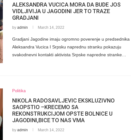
ALEKSANDRA VUCICA MORA DA BUDE JOS
VIDLJIVIJA U JAGODINI JER TO TRAZE
GRADJANI
by
admin
March 14, 2022
Gradjani Jagodine imaju ogromno poverenje u predsednika
Aleksandra Vucica I Srpsku naprednu stranku pokazuju
svakodnevni kontakti aktivista Srpske napredne stranke…
Politika
NIKOLA RADOSAVLJEVIC EKSKLUZIVNO
SAOPSTIO –KRECEMO SA
REKONSTRUKCIJOM OPSTE BOLNICE U
JAGODINI,BICE TO NAS VMA
by
admin
March 14, 2022