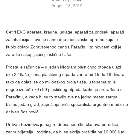
August 13, 2019
Četiri EKG aparata, kragne, udlage, aparati za pritisak, aparati
za inhalaciju… ovo je samo deo medicinske opreme koju je
kupio doktor Zdravstvenog centra Paraćin, i to novcem koji je
zaradio sakupljajući plastične flaše.
Prosta je računica – u jedan kilogram plastičnog otpada ulazi
oko 22 flaše, cena plastičnog otpada varira od 15 do 18 dinara,
tako da dolazi se do milionskog broja flaša, u tonama to je
negde između 70 i 80 plastičnog otpada koliko je prerađeno u
Paraćinu, a kada bi se to stavilo sve na jedno mesto zatrpali
bismo jedan grad, započinje priču specijalista urgentne medicine
dr Ivan Božinović.
Dr Ivan Božinović je najpre dobio podršku članova porodice,
zatim prijatelja i rodbine, da bi se akcija proširila na 10.000 ljudi