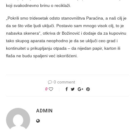
koji svakodnevno brinu o reciklaži.
„Pokrili smo tridesetak odsto stanovništva Paraćina, a naš cilj je
da se što više ljudi uključi. Postavio sam mnogo visok cilj, to je
nabavka skenera“, otkriva dr Božinović i dodaje da za kupovinu
tako skupog aparata neophodno je da se uključi ceo grad i
kontinuitet u prikupljanju otpada – da nijedan papir, karton ili
flaša ne budu spaljeni već iskorišćeni.
0 comment
0
ADMIN