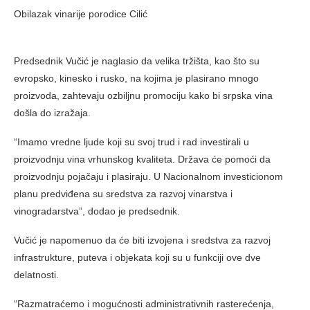
Obilazak vinarije porodice Cilić
Predsednik Vučić je naglasio da velika tržišta, kao što su
evropsko, kinesko i rusko, na kojima je plasirano mnogo
proizvoda, zahtevaju ozbiljnu promociju kako bi srpska vina
došla do izražaja.
“Imamo vredne ljude koji su svoj trud i rad investirali u
proizvodnju vina vrhunskog kvaliteta. Država će pomoći da
proizvodnju pojačaju i plasiraju. U Nacionalnom investicionom
planu predviđena su sredstva za razvoj vinarstva i
vinogradarstva”, dodao je predsednik.
Vučić je napomenuo da će biti izvojena i sredstva za razvoj
infrastrukture, puteva i objekata koji su u funkciji ove dve
delatnosti.
“Razmatraćemo i mogućnosti administrativnih rasterećenja,