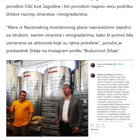
porodice Cilić kod Jagodine i tim povodom najavio veću podršku
države razvoju vinarstva i vinogradarstva.
“Mere iz Nacionalnog investicionog plana napravićemo zajedno
sa strukom, samim vinarima i vinogradarima, kako bi pomoć bila
usmerena na aktivnosti koje su njima potrebne”, poručio je
predsednik Srbije na
Instagram
profilu “Budućnost Srbije”.