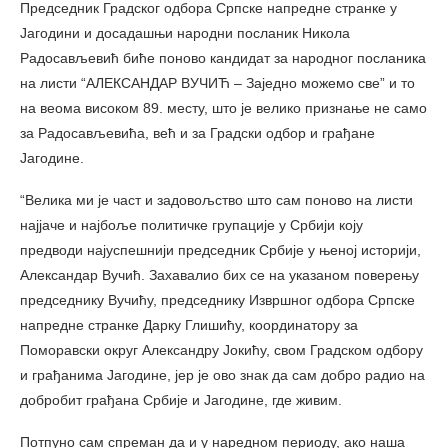
Председник Градског одбора Српске напредне странке у
Јагодини и досадашњи народни посланик Никола
Радосављевић биће поново кандидат за народног посланика
на листи “АЛЕКСАНДАР ВУЧИЋ – Заједно можемо све” и то
на веома високом 89. месту, што је велико признање не само
за Радосављевића, већ и за Градски одбор и грађане
Јагодине.
“Велика ми је част и задовољство што сам поново на листи
најјаче и најбоље политичке групације у Србији коју
предводи најуспешнији председник Србије у њеној историји,
Александар Вучић. Захавалио бих се на указаном поверењу
председнику Вучићу, председнику Извршног одбора Српске
напредне странке Дарку Глишићу, координатору за
Поморавски округ Александру Јокићу, свом Градском одбору
и грађанима Јагодине, јер је ово знак да сам добро радио на
добробит грађана Србије и Јагодине, где живим.
Потпуно сам спреман да и у наредном периоду, ако наша