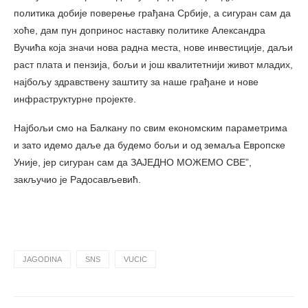
политика добије поверење грађана Србије, а сигуран сам да
хоће, дам пун допринос наставку политике Александра
Вучића која значи нова радна места, нове инвестиције, даљи
раст плата и пензија, бољи и још квалитетнији живот младих,
најбољу здравствену заштиту за наше грађане и нове
инфраструктурне пројекте.
Најбољи смо на Балкану по свим економским параметрима
и зато идемо даље да будемо бољи и од земаља Европске
Уније, јер сигуран сам да ЗАЈЕДНО МОЖЕМО СВЕ”,
закључио је Радосављевић.
JAGODINA
SNS
VUCIC